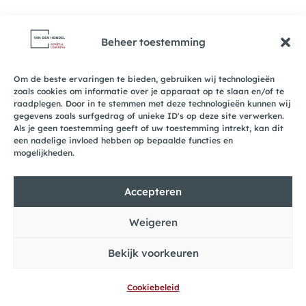
Beheer toestemming
Om de beste ervaringen te bieden, gebruiken wij technologieën
zoals cookies om informatie over je apparaat op te slaan en/of te
Recente reacties
raadplegen. Door in te stemmen met deze technologieën kunnen wij
gegevens zoals surfgedrag of unieke ID's op deze site verwerken.
Als je geen toestemming geeft of uw toestemming intrekt, kan dit
een nadelige invloed hebben op bepaalde functies en
mogelijkheden.
Accepteren
© 2026 van den Hondel Advies & Coaching
• Website door
Inzet Advies
Weigeren
Bekijk voorkeuren
privacyverklaring
Cookiebeleid