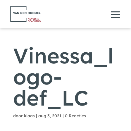
Vinessa_l
ogo-
def_LC
door
klaas
|
aug 3, 2021
|
0 Reacties