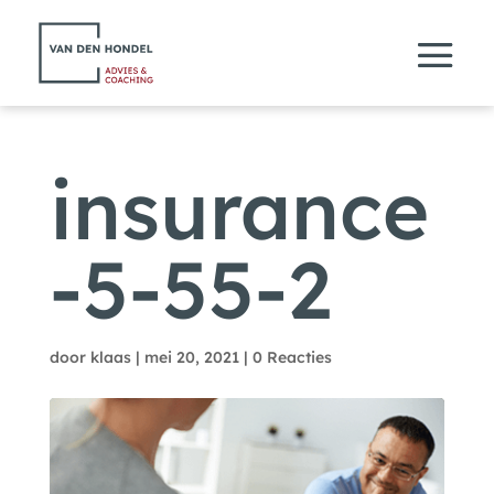
insurance
-5-55-2
door
klaas
|
mei 20, 2021
|
0 Reacties